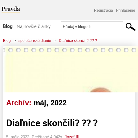
Registrácia
Prihlásenie
Blog
Najnovšie články
Najčítanejšie články
Blog
>
spoločenské dianie
>
Diaľnice skončili? ?? ?
Najkomentovanejšie články
Zoznam blogov
Komerčné blogy
Archív:
máj, 2022
Diaľnice skončili? ?? ?
5. mája 2022, Prečítané 4 042x,
Jozef III