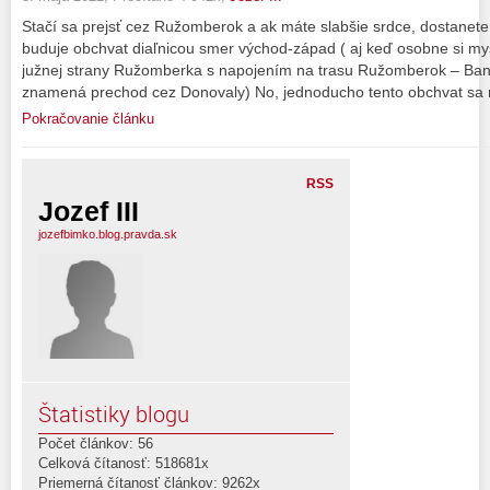
Stačí sa prejsť cez Ružomberok a ak máte slabšie srdce, dostanet
buduje obchvat diaľnicou smer východ-západ ( aj keď osobne si mys
južnej strany Ružomberka s napojením na trasu Ružomberok – Bans
znamená prechod cez Donovaly) No, jednoducho tento obchvat sa ro
Pokračovanie článku
RSS
Jozef III
jozefbimko.blog.pravda.sk
Štatistiky blogu
Počet článkov: 56
Celková čítanosť: 518681x
Priemerná čítanosť článkov: 9262x