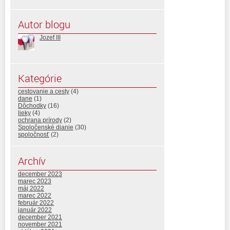
Autor blogu
Jozef III
Kategórie
cestovanie a cesty
(4)
dane
(1)
Dôchodky
(16)
lieky
(4)
ochrana prírody
(2)
Spoločenské dianie
(30)
spoločnosť
(2)
Archív
december 2023
marec 2023
máj 2022
marec 2022
február 2022
január 2022
december 2021
november 2021