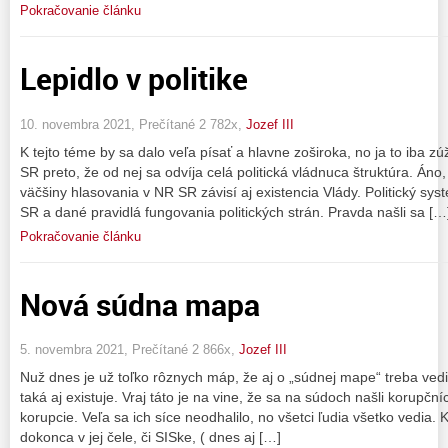
Pokračovanie článku
Lepidlo v politike
10. novembra 2021, Prečítané 2 782x,
Jozef III
K tejto téme by sa dalo veľa písať a hlavne zoširoka, no ja to iba
SR preto, že od nej sa odvíja celá politická vládnuca štruktúra. Áno
väčšiny hlasovania v NR SR závisí aj existencia Vlády. Politický s
SR a dané pravidlá fungovania politických strán. Pravda našli sa […
Pokračovanie článku
Nová súdna mapa
5. novembra 2021, Prečítané 2 866x,
Jozef III
Nuž dnes je už toľko rôznych máp, že aj o „súdnej mape“ treba ved
taká aj existuje. Vraj táto je na vine, že sa na súdoch našli korupčníc
korupcie. Veľa sa ich síce neodhalilo, no všetci ľudia všetko vedia. K
dokonca v jej čele, či SISke, ( dnes aj […]