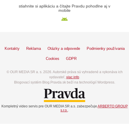
stiahnite si aplikáciu a čítajte Pravdu pohodlne aj v
mobile
Kontakty
Reklama
Otázky a odpovede
Podmienky používania
Cookies
GDPR
© OUR MEDIA SR a. s. 2026. Autorské práva sú vyhradené a vykonáva ich
vydavateľ,
viac info
.
Blogovací systém Blog.Pravda.sk beží na technológií Wordpress.
Kompletný video servis pre OUR MEDIA SR a.s. zabezpečuje
ARBERTO GROUP
s.r.o.
.