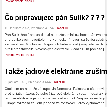
Pokračovanie článku
Čo pripravujete pán Sulík? ? ? ?
15. februára 2022, Prečítané 4 074x,
Jozef III
Pán Sulík, hneď ako sa dostal na pozíciu ministra hospodárstva pred
energetike svojim „veriteľom“ v Nemecku. ( hovorí sa že iba splatil 
ako sa zbaviť Mochoviec. Najprv ich treba zdaniť ( vraj jadrová daň
tvrdili predstavitelia Slovenských elektrárni, Vláda SR im pomôže […
Pokračovanie článku
Takže jadrové elektrárne zruším
8. januára 2022, Prečítané 3 414x,
Jozef III
Čítal som na nete, že zástupcovia Nemecka, Rakúska a ešte nevie
proti prijatiu názoru, že jadro ( jadrové elektrárne) patrí medzi tzv
jadrové elektrárne je potrebné zastaviť a zrušiť. Vraj nie sú ekolog
Európe rozmáha záujem jedného zo svetových lídrov vybudovať a 