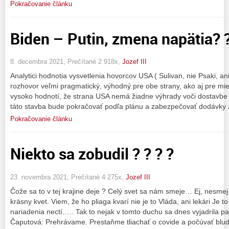
Pokračovanie článku
Biden – Putin, zmena napätia? ?
8. decembra 2021, Prečítané 2 918x,
Jozef III
Analytici hodnotia vysvetlenia hovorcov USA ( Sulivan, nie Psaki, a
rozhovor veľmi pragmatický, výhodný pre obe strany, ako aj pre mi
vysoko hodnotí, že strana USA nemá žiadne výhrady voči dostavbe
táto stavba bude pokračovať podľa plánu a zabezpečovať dodávky
Pokračovanie článku
Niekto sa zobudil ? ? ? ?
23. novembra 2021, Prečítané 4 275x,
Jozef III
Čože sa to v tej krajine deje ? Celý svet sa nám smeje… Ej, nesmej
krásny kvet. Viem, že ho pliaga kvarí nie je to Vláda, ani lekári Je to
nariadenia nectí….. Tak to nejak v tomto duchu sa dnes vyjadrila p
Čaputová: Prehrávame. Prestaňme tliachať o covide a počúvať blu