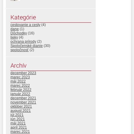
Kategórie
cestovanie a cesty
(4)
dane
(1)
Dôchodky
(16)
lieky
(4)
ochrana prírody
(2)
Spoločenské dianie
(30)
spoločnosť
(2)
Archív
december 2023
marec 2023
máj 2022
marec 2022
február 2022
január 2022
december 2021
november 2021
október 2021
august 2021
júl 2021
jún 2021
máj 2021
apríl 2021
marec 2021