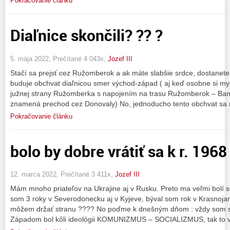
Pokračovanie článku
Diaľnice skončili? ?? ?
5. mája 2022, Prečítané 4 043x,
Jozef III
Stačí sa prejsť cez Ružomberok a ak máte slabšie srdce, dostanet
buduje obchvat diaľnicou smer východ-západ ( aj keď osobne si mys
južnej strany Ružomberka s napojením na trasu Ružomberok – Bans
znamená prechod cez Donovaly) No, jednoducho tento obchvat sa ro
Pokračovanie článku
bolo by dobre vrátiť sa k r. 1968 
12. marca 2022, Prečítané 3 411x,
Jozef III
Mám mnoho priateľov na Ukrajine aj v Rusku. Preto ma veľmi bolí s
som 3 roky v Severodonecku aj v Kyjeve, býval som rok v Krasnojars
môžem držať stranu ???? No poďme k dnešným dňom : vždy som si
Západom bol kôli ideológii KOMUNIZMUS – SOCIALIZMUS, tak to v