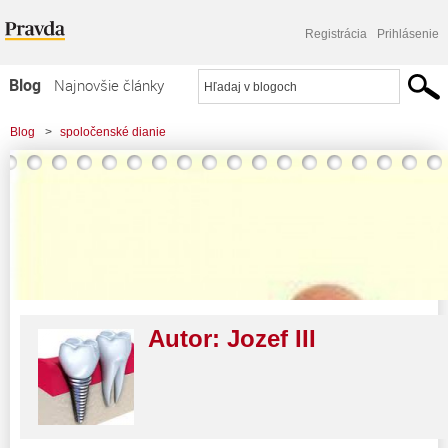
Registrácia
Prihlásenie
Blog
Najnovšie články
Najčítanejšie články
Blog
>
spoločenské dianie
Najkomentovanejšie články
Zoznam blogov
Komerčné blogy
Autor:
Jozef III