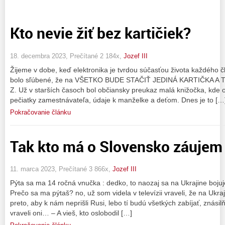
Kto nevie žiť bez kartičiek?
18. decembra 2023, Prečítané 2 184x,
Jozef III
Žijeme v dobe, keď elektronika je tvrdou súčasťou života každého
bolo sľúbené, že na VŠETKO BUDE STAČIŤ JEDINÁ KARTIČKA A TO 
Z. Už v starších časoch bol občiansky preukaz malá knižočka, kde 
pečiatky zamestnávateľa, údaje k manželke a deťom. Dnes je to […
Pokračovanie článku
Tak kto má o Slovensko záujem
11. marca 2023, Prečítané 3 866x,
Jozef III
Pýta sa ma 14 ročná vnučka : dedko, to naozaj sa na Ukrajine bojuj
Prečo sa ma pýtaš? no, už som videla v televízii vraveli, že na Ukraji
preto, aby k nám neprišli Rusi, lebo tí budú všetkých zabíjať, znásil
vraveli oni… – A vieš, kto oslobodil […]