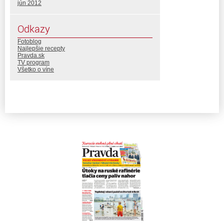
jún 2012
Odkazy
Fotoblog
Najlepšie recepty
Pravda.sk
TV program
Všetko o víne