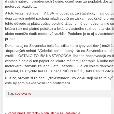
ďalších nutných vyšetreniach ( ušné, očné) som za poplatok dostal
motorové vozidlo….
A toto teraz nechápem. V USA mi povedali, že štatisticky majú od po
dopravných nehôd páchajú mladí vodiči po získaní vodičského preu
tohto dôvodu aj platia vyššie poistné. Žiadne iné obmedzenia nie s
lekára ( ak má platnú poistku) a lekár z vlastného rozhodnutia vie, č
alebo nemôže riadiť motorové vozidlo. Podobne je to aj s vlastníctvo
prípad.
Dokonca aj na Slovensku bola štatistika ktoré typy vodičov ( muži,ž
dopravných nehôd. Výsledok bol podobný. No na Slovensku sa už vš
zrušili – OSTALO TO IBA NA STARCOCH. Iba títo zodpovedajú za 
cestách a nejaký ten papier od lekára má tomu zabrániť. Nikoho n
motorkárov zahynie za jednu letnú sezónu? ( ja ich volám darcovia
povedal, že z týchto tiel sa už nedá NIČ POUŽIŤ, takže ani takýto úž
Nuž čo, vravím si za cenu „diskriminácie“ vo vlaku stojí mi za to 
ešte by som niekde vošiel do protismeru….
Tag:
cestovanie
«
Pápež prosil imigrantov o odpustenie za uzatvorenie