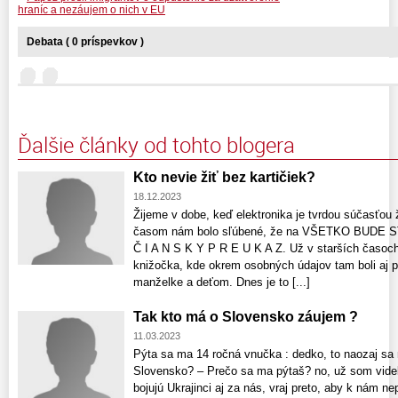
hraníc a nezáujem o nich v EU
Debata ( 0 príspevkov )
Ďalšie články od tohto blogera
Kto nevie žiť bez kartičiek?
18.12.2023
Žijeme v dobe, keď elektronika je tvrdou súčasťou
časom nám bolo sľúbené, že na VŠETKO BUDE 
Č I A N S K Y P R E U K A Z. Už v starších časoc
knižočka, kde okrem osobných údajov tam boli aj 
manželke a deťom. Dnes je to [...]
Tak kto má o Slovensko záujem ?
11.03.2023
Pýta sa ma 14 ročná vnučka : dedko, to naozaj sa n
Slovensko? – Prečo sa ma pýtaš? no, už som videla 
bojujú Ukrajinci aj za nás, vraj preto, aby k nám ne