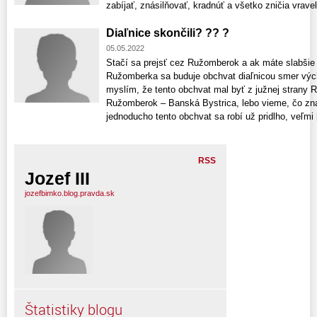
zabíjať, znásilňovať, kradnúť a všetko zničia vraveli
Diaľnice skončili? ?? ?
05.05.2022
Stačí sa prejsť cez Ružomberok a ak máte slabšie 
Ružomberka sa buduje obchvat diaľnicou smer vých
myslím, že tento obchvat mal byť z južnej strany
Ružomberok – Banská Bystrica, lebo vieme, čo z
jednoducho tento obchvat sa robí už pridlho, veľmi [
RSS
Jozef III
jozefbimko.blog.pravda.sk
Štatistiky blogu