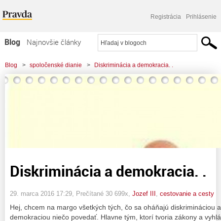
Registrácia
Prihlásenie
Blog
Najnovšie články
Najčítanejšie články
Blog
>
spoločenské dianie
>
Diskriminácia a demokracia. .
Najkomentovanejšie články
Zoznam blogov
Komerčné blogy
Diskriminácia a demokracia. .
29. marca 2016 17:29
, Prečítané 30 699x,
Jozef III
,
cestovanie a cesty
Hej, chcem na margo všetkých tých, čo sa oháňajú diskrimináciou a
demokraciou niečo povedať. Hlavne tým, ktorí tvoria zákony a vyhlá