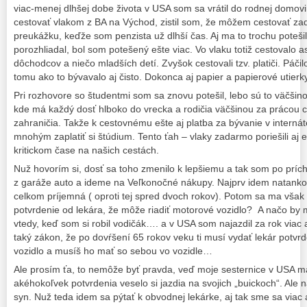
viac-menej dlhšej dobe života v USA som sa vrátil do rodnej domov
cestovať vlakom z BA na Východ, zistil som, že môžem cestovať za
preukážku, keďže som penzista už dlhší čas. Aj ma to trochu poteši
porozhliadal, bol som potešený ešte viac. Vo vlaku totiž cestovalo 
dôchodcov a niečo mladších detí. Zvyšok cestovali tzv. platiči. Páčil
tomu ako to bývavalo aj čisto. Dokonca aj papier a papierové utierky
Pri rozhovore so študentmi som sa znovu potešil, lebo sú to väčšinou
kde má každý dosť hlboko do vrecka a rodičia väčšinou za prácou c
zahraničia. Takže k cestovnému ešte aj platba za bývanie v internát
mnohým zaplatiť si štúdium. Tento ťah – vlaky zadarmo poriešili aj 
kritickom čase na našich cestách.
Nuž hovorím si, dosť sa toho zmenilo k lepšiemu a tak som po prí
z garáže auto a ideme na Veľkonočné nákupy. Najprv idem natankova
celkom príjemná ( oproti tej spred dvoch rokov). Potom sa ma však
potvrdenie od lekára, že môže riadiť motorové vozidlo? A načo by mi
vtedy, keď som si robil vodičák…. a v USA som najazdil za rok viac
taký zákon, že po dovŕšení 65 rokov veku ti musí vydať lekár potvr
vozidlo a musíš ho mať so sebou vo vozidle…
Ale prosím ťa, to nemôže byť pravda, veď moje sesternice v USA m
akéhokoľvek potvrdenia veselo si jazdia na svojich „buickoch“. Ale na
syn. Nuž teda idem sa pýtať k obvodnej lekárke, aj tak sme sa viac