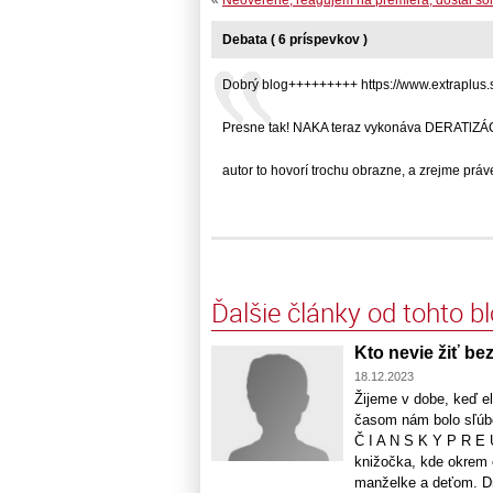
Debata ( 6 príspevkov )
Dobrý blog+++++++++ https://www.extraplus.s
Presne tak! NAKA teraz vykonáva DERATlZÁCI
autor to hovorí trochu obrazne, a zrejme práve
Ďalšie články od tohto b
Kto nevie žiť bez
18.12.2023
Žijeme v dobe, keď el
časom nám bolo sľ
Č I A N S K Y P R E 
knižočka, kde okrem 
manželke a deťom. Dne