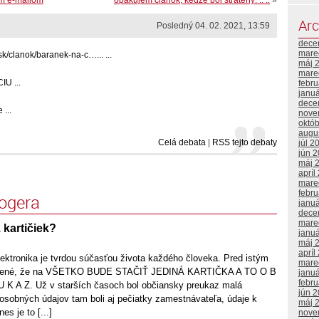
Arc
Posledný 04. 02. 2021, 13:59
dece
mare
k/clanok/baranek-na-c…... ...
máj 
mare
U ...
febr
janu
dece
 ...
nove
októ
augu
Celá debata
|
RSS tejto debaty
júl 2
jún 
máj 
apríl
mare
febr
logera
janu
dece
mare
 kartičiek?
janu
máj 
apríl
ektronika je tvrdou súčasťou života každého človeka. Pred istým
mare
úbené, že na VŠETKO BUDE STAČIŤ JEDINÁ KARTIČKA A TO O B
janu
febr
U K A Z. Už v starších časoch bol občiansky preukaz malá
jún 
osobných údajov tam boli aj pečiatky zamestnávateľa, údaje k
máj 
s je to [...]
nove