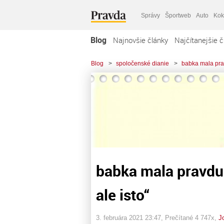
Správy
Športweb
Auto
Kok
Blog
Najnovšie články
Najčítanejšie č
Blog
>
spoločenské dianie
>
babka mala prav
babka mala pravdu
ale isto“
3. februára 2021 23:47
, Prečítané 4 747x,
Jo