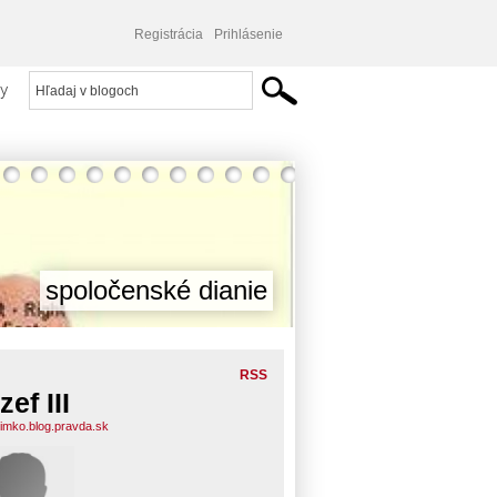
Registrácia
Prihlásenie
y
spoločenské dianie
RSS
zef III
bimko.blog.pravda.sk