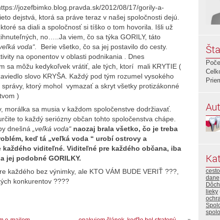
https://jozefbimko.blog.pravda.sk/2012/08/17/gorily-a-
eto dejstvá, ktorá sa práve teraz v našej spoločnosti dejú.
toré sa diali a spoločnosť si tíško o tom hovorila. Išli už
stihnuteľných, no…..Ja viem, čo sa týka GORILY, táto
veľká voda“.
Berie všetko, čo sa jej postavilo do cesty.
Šta
ktivity na oponentov v oblasti podnikania . Dnes
Poče
m sa môžu kedykoľvek vrátiť, ale tých, ktorí mali KRYTIE (
Celk
 zaviedlo slovo KRYŠA. Každý pod tým rozumel vysokého
Prie
 správy, ktorý mohol vymazať a skryt všetky protizákonné
ctvom )
Aut
isy, morálka sa musia v každom spoločenstve dodržiavať.
určite to každý seriózny občan tohto spoločenstva chápe.
k by dnešná
„veľká voda“
naozaj brala všetko, čo je treba
oblém, keď tá „veľká voda “ urobí ostrovy a
re každého viditeľné. Viditeľné pre každého občana, iba
Kat
…a jej podobné GORILKY.
í pre každého bez výnimky, ale KTO VÁM BUDE VERIŤ ???,
cesto
dane
ských konkurentov ????
Dôch
lieky
ochra
Spol
spol
om e-mailom
opakujem článok, keďže bol stratený. .. ..
»