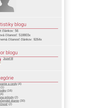
tistiky blogu
t článkov: 56
ová čítanosť: 518803x
merná čítanosť článkov: 9264x
or blogu
Jozef III
egórie
vanie a cesty
(4)
(1)
odky
(16)
(4)
na prírody
(2)
očenské dianie
(30)
očnosť
(2)