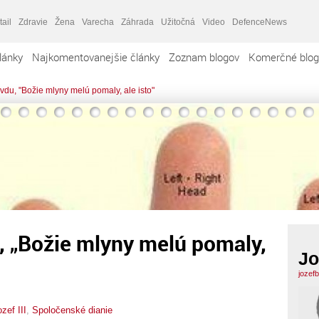
tail
Zdravie
Žena
Varecha
Záhrada
Užitočná
Video
DefenceNews
lánky
Najkomentovanejšie články
Zoznam blogov
Komerčné blog
du, "Božie mlyny melú pomaly, ale isto"
, „Božie mlyny melú pomaly,
Jo
jozef
zef III
,
Spoločenské dianie