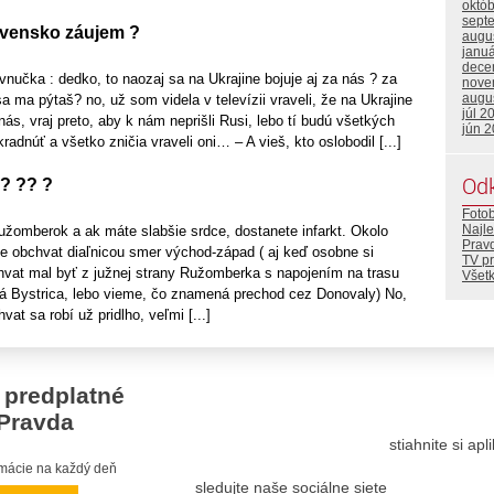
októ
sept
ovensko záujem ?
augu
janu
dece
nučka : dedko, to naozaj sa na Ukrajine bojuje aj za nás ? za
nove
augu
 ma pýtaš? no, už som videla v televízii vraveli, že na Ukrajine
júl 2
 nás, vraj preto, aby k nám neprišli Rusi, lebo tí budú všetkých
jún 
kradnúť a všetko zničia vraveli oni… – A vieš, kto oslobodil [...]
Od
i? ?? ?
Foto
Najle
užomberok a ak máte slabšie srdce, dostanete infarkt. Okolo
Prav
 obchvat diaľnicou smer východ-západ ( aj keď osobne si
TV p
hvat mal byť z južnej strany Ružomberka s napojením na trasu
Všetk
 Bystrica, lebo vieme, čo znamená prechod cez Donovaly) No,
at sa robí už pridlho, veľmi [...]
 predplatné
Pravda
stiahnite si ap
ormácie na každý deň
sledujte naše sociálne siete