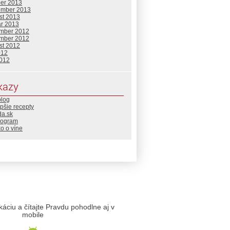
ber 2013
ember 2013
st 2013
ár 2013
mber 2012
mber 2012
st 2012
012
2012
kazy
blog
pšie recepty
da.sk
rogram
o o víne
likáciu a čítajte Pravdu pohodlne aj v
mobile