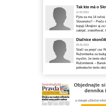
Tak kto má o Sl
11.03.2023
Pýta sa ma 14 ročná v
Slovensko? – Prečo sa
bojujú Ukrajinci aj za
zabíjať, znásilňovať, 
Diaľnice skončil
05.05.2022
Stačí sa prejsť cez R
Ružomberka sa buduje
myslím, že tento obc
Ružomberok – Banská
jednoducho tento obchv
Objednajte si
denníka 
a získajte užitočné inf