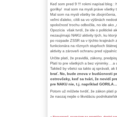
Keď som pred 9 !!! rokmi napísal blog : 
gorilky/ mal som na mysli práve všetky ti
Mal som na mysli všetky tie zbojníčenia, k
veľmi ďaleko, cítili sa vo výšinách nedo
spoločnosť trochu odbočila, no ide ako
„
Opozícia však tvrdí, že ide o politické a
nezaujímajú NAKU aktivity tých, ku ktorý
po rozpade ZSSR sa v týchto krajinách
funkcionára na rôznych stupňoch štátnej
aktivity a zároveň ochranu pred výpalní
Určite platí, že pravidlá, zákony, predp
Platí to pre všetkých a bez výnimky….a 
Taktiež by všetci sa takto aj správali, a
brať. No, bude znova v budúcnosti pr
ostrovčeky, keď sa tvári, že nevidí p
pre NAKU nie, t.j. napríklad GORILA
Potom už môžete tvrdiť, že zákon plat
že naozaj nejde o likvidáciu podnikateľ
«
Neoverené, reagujem na premiéra, dostal s